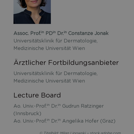
in
in
in
Assoc. Prof.
PD
Dr.
Constanze Jonak
Universitätsklinik für Dermatologie,
Medizinische Universität Wien
Ärztlicher Fortbildungsanbieter
Universitätsklinik für Dermatologie,
Medizinische Universität Wien
Lecture Board
in
in
Ao. Univ.-Prof.
Dr.
Gudrun Ratzinger
(Innsbruck)
in
in
Ao. Univ.-Prof.
Dr.
Angelika Hofer (Graz)
© Titelbild: Milan Lipowski – stock.adobe.com