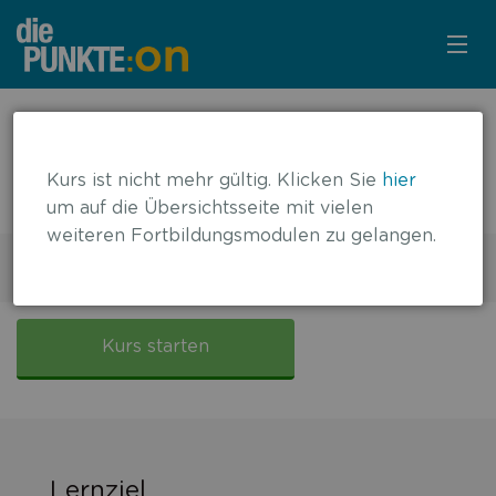
KURSÜBERSICHT
← zurück zur Übersicht
JAK-Inhibitoren in der Therapie der
LOGIN
Kurs ist nicht mehr gültig. Klicken Sie
hier
Psoriasis
um auf die Übersichtsseite mit vielen
KOSTENLOS ANMELDEN
weiteren Fortbildungsmodulen zu gelangen.
1 DFP-Punkt
Gültig bis: 14.09.2025
LITERATUR
JAK-
Inhibition
Kurs starten
bei
Psoriasis
und
Psoriasisarthritis
Lernziel