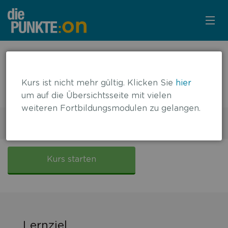
KURSÜBERSICHT
← zurück zur Übersicht
Diagnostik und Therapie der
LOGIN
Kurs ist nicht mehr gültig. Klicken Sie
hier
nichtinfektiösen Uveitis
um auf die Übersichtsseite mit vielen
KOSTENLOS ANMELDEN
weiteren Fortbildungsmodulen zu gelangen.
3 DFP-Punkte
Gültig bis: 24.01.2021
FALLBASIERT
Diagnostik
und
Kurs starten
Therapie
der
nichtinfektiösen
Uveitis
Lernziel