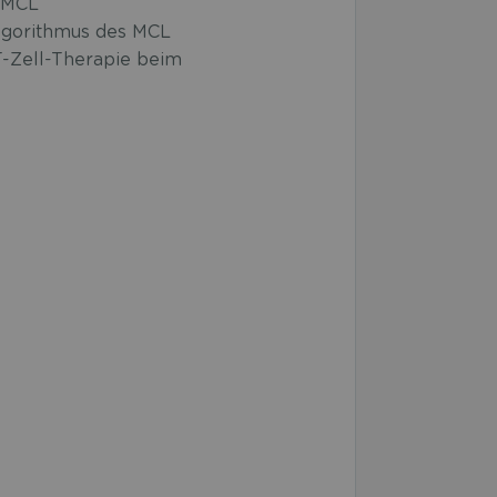
m MCL
lgorithmus des MCL
T-Zell-Therapie beim