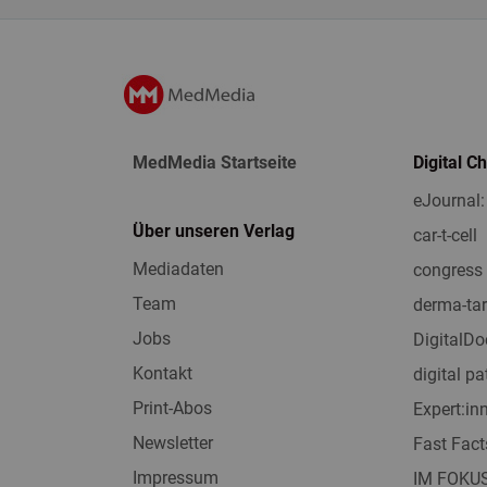
MedMedia Startseite
Digital C
eJournal:
Über unseren Verlag
car-t-cell
Mediadaten
congress 
Team
derma-tar
Jobs
DigitalDo
Kontakt
digital pa
Print-Abos
Expert:i
Newsletter
Fast Fact
Impressum
IM FOKU