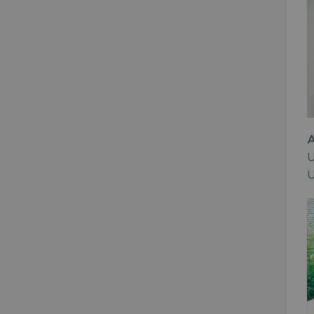
A
U
U