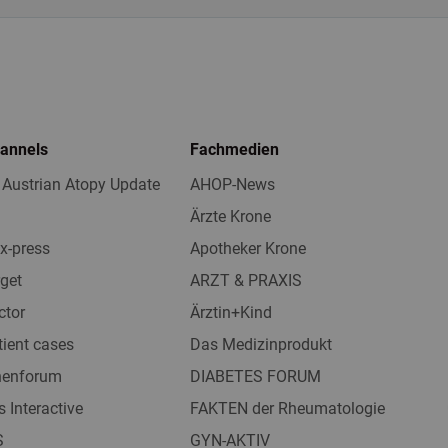
hannels
Fachmedien
 Austrian Atopy Update
AHOP-News
Ärzte Krone
x-press
Apotheker Krone
get
ARZT & PRAXIS
ctor
Ärztin+Kind
tient cases
Das Medizinprodukt
nnenforum
DIABETES FORUM
s Interactive
FAKTEN der Rheumatologie
S
GYN-AKTIV