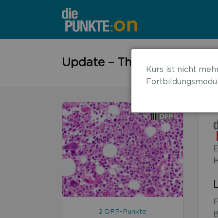
←
Update – Therapie des mul
Kurs ist nicht mehr
zurück
Fortbildungsmodul
zur
Übersicht
E
H
F
2 DFP-Punkte
B