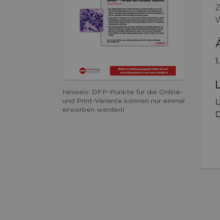
Z
W
1
Hinweis: DFP-Punkte für die Online-
und Print-Variante können nur einmal
U
erworben werden!
D