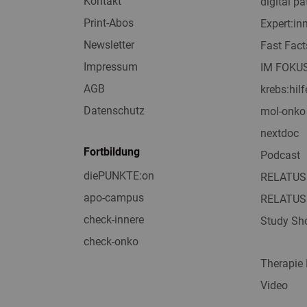
Kontakt
digital pa
Print-Abos
Expert:i
Newsletter
Fast Fact
Impressum
IM FOKU
AGB
krebs:hilf
Datenschutz
mol-onko
nextdoc
Fortbildung
Podcast
diePUNKTE:on
RELATUS
apo-campus
RELATUS
check-innere
Study Sho
check-onko
Therapie
Video