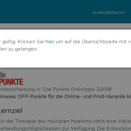
KURSÜBERSICHT
tiplen Myeloms
 gültig. Klicken Sie
hier
um auf die Übersichtsseite mit v
en zu gelangen.
rsterscheinung in “Die Punkte Onkologie 3|2018”
inweis: DFP-Punkte für die Online- und Print-Variante
Lernziel
ür die Therapie des multiplen Myeloms steht eine Vielz
ehandlungsmöglichkeiten zur Verfügung. Die Entwicklun