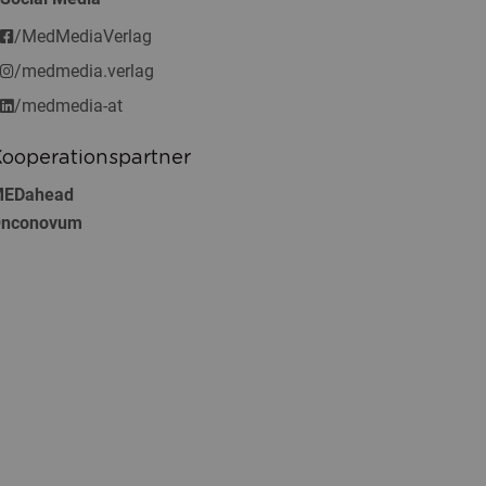
/MedMediaVerlag
/medmedia.verlag
/medmedia-at
ooperationspartner
EDahead
nconovum