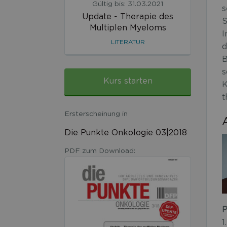
Gültig bis: 31.03.2021
s
Update - Therapie des
S
Multiplen Myeloms
I
LITERATUR
d
B
s
Kurs starten
K
t
Ersterscheinung in
Die Punkte Onkologie 03|2018
PDF zum Download:
P
1