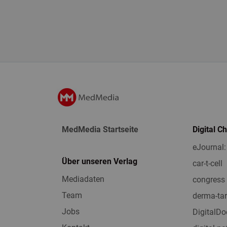
MedMedia Startseite
Digital C
eJournal:
Über unseren Verlag
car-t-cell
Mediadaten
congress 
Team
derma-tar
Jobs
DigitalDo