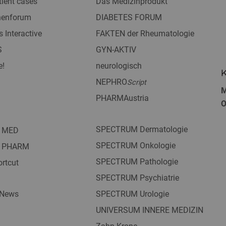
tient cases
Das Medizinprodukt
nnenforum
DIABETES FORUM
s Interactive
FAKTEN der Rheumatologie
S
GYN-AKTIV
e!
neurologisch
K
NEPHRO
Script
M
PHARMAustria
O
SPECTRUM Dermatologie
 MED
SPECTRUM Onkologie
 PHARM
SPECTRUM Pathologie
rtcut
SPECTRUM Psychiatrie
 News
SPECTRUM Urologie
UNIVERSUM INNERE MEDIZIN