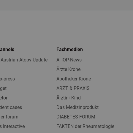
hannels
Fachmedien
 Austrian Atopy Update
AHOP-News
Ärzte Krone
x-press
Apotheker Krone
get
ARZT & PRAXIS
ctor
Ärztin+Kind
tient cases
Das Medizinprodukt
nnenforum
DIABETES FORUM
s Interactive
FAKTEN der Rheumatologie