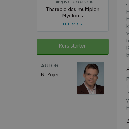
Gültig bis: 30.04.2018
s
Therapie des multiplen
M
Myeloms
M
LITERATUR
k
V
b
Kurs starten
K
b
AUTOR
N. Zojer
P
1
Z
W
M