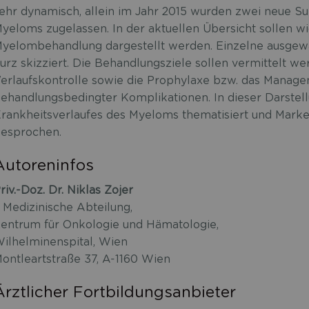
ehr dynamisch, allein im Jahr 2015 wurden zwei neue S
yeloms zugelassen. In der aktuellen Übersicht sollen wi
yelombehandlung dargestellt werden. Einzelne ausgew
urz skizziert. Die Behandlungsziele sollen vermittelt w
erlaufskontrolle sowie die Prophylaxe bzw. das Manage
ehandlungsbedingter Komplikationen. In dieser Darstellu
rankheitsverlaufes des Myeloms thematisiert und Marke
esprochen.
Autoreninfos
riv.-Doz. Dr. Niklas Zojer
. Medizinische Abteilung,
entrum für Onkologie und Hämatologie,
ilhelminenspital, Wien
ontleartstraße 37, A-1160 Wien
Ärztlicher Fortbildungsanbieter