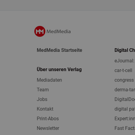
MedMedia Startseite
Digital C
eJournal:
Über unseren Verlag
car-t-cell
Mediadaten
congress 
Team
derma-tar
Jobs
DigitalDo
Kontakt
digital pa
Print-Abos
Expert:i
Newsletter
Fast Fact