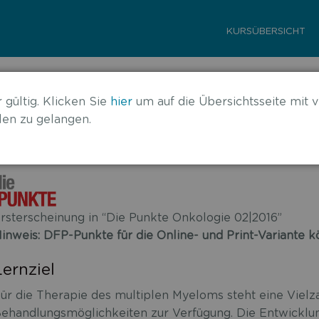
KURSÜBERSICHT
eloms
 gültig. Klicken Sie
hier
um auf die Übersichtsseite mit v
en zu gelangen.
rsterscheinung in “Die Punkte Onkologie 02|2016”
inweis: DFP-Punkte für die Online- und Print-Variante
Lernziel
ür die Therapie des multiplen Myeloms steht eine Vielz
ehandlungsmöglichkeiten zur Verfügung. Die Entwicklun