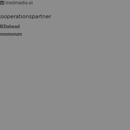
/medmedia-at
ooperationspartner
EDahead
nconovum