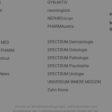
S
GYN-AKTIV
e!
neurologisch
K
NEPHRO
Script
M
PHARMAustria
O
SPECTRUM Dermatologie
 MED
SPECTRUM Onkologie
 PHARM
SPECTRUM Pathologie
rtcut
SPECTRUM Psychiatrie
 News
SPECTRUM Urologie
UNIVERSUM INNERE MEDIZIN
Zahn Krone
Details zu Teilnahmebedingungen, Anforderungen und
Modalitäten der Fortbildungsprogramme finden Sie hier: