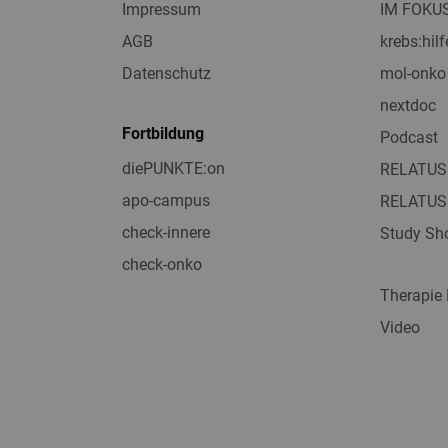
Impressum
IM FOKU
AGB
krebs:hilf
Datenschutz
mol-onko
nextdoc
Fortbildung
Podcast
diePUNKTE:on
RELATUS
apo-campus
RELATUS
check-innere
Study Sho
check-onko
Therapie
Video