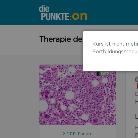
←
Therapie des multiplen My
Kurs ist nicht mehr
zurück
Fortbildungsmodul
zur
Übersicht
E
H
F
2 DFP-Punkte
B