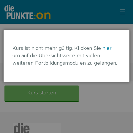
KURSÜBERSICHT
← zurück zur Übersicht
Nierenzellkarzinom – relevante
LOGIN
Kurs ist nicht mehr gültig. Klicken Sie
hier
Studiendaten 2018
um auf die Übersichtsseite mit vielen
KOSTENLOS ANMELDEN
weiteren Fortbildungsmodulen zu gelangen.
2 DFP-Punkte
Gültig bis: 31.01.2022
LITERATUR
Nierenzellkarzinom
–
Kurs starten
relevante
Studiendaten
2018