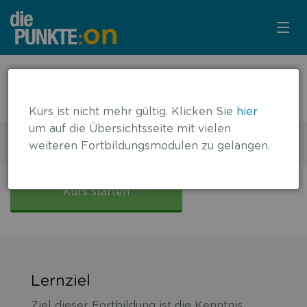
KURSÜBERSICHT
← zurück zur Übersicht
Osteoporose-Update 2024
LOGIN
Kurs ist nicht mehr gültig. Klicken Sie
hier
um auf die Übersichtsseite mit vielen
KOSTENLOS ANMELDEN
4 DFP-Punkte
weiteren Fortbildungsmodulen zu gelangen.
Gültig bis: 06.02.2026
LITERATUR
Osteoporose-
Update
Kurs starten
2024
Lernziel
Ziel dieser Fortbildung ist die Kenntnis