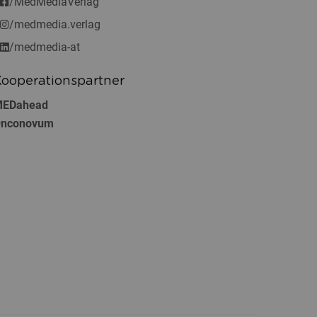
/MedMediaVerlag
/medmedia.verlag
/medmedia-at
ooperationspartner
EDahead
nconovum