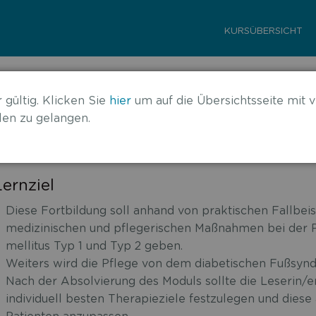
KURSÜBERSICHT
en mit Diabetes mellitus
 gültig. Klicken Sie
hier
um auf die Übersichtsseite mit v
en zu gelangen.
Lernziel
Diese Fortbildung soll anhand von praktischen Fallbei
medizinischen und pflegerischen Maßnahmen bei der P
mellitus Typ 1 und Typ 2 geben.
Weiters wird die Pflege von dem diabetischen Fußsynd
Nach der Absolvierung des Moduls sollte die Leserin/er
individuell besten Therapieziele festzulegen und diese