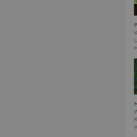
P
K
U
M
M
W
K
V