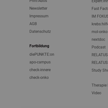
Print-Abos
Expert:i
Newsletter
Fast Fact
Impressum
IM FOKU
AGB
krebs:hilf
Datenschutz
mol-onko
nextdoc
Fortbildung
Podcast
diePUNKTE:on
RELATUS
apo-campus
RELATUS
check-innere
Study Sho
check-onko
Therapie
Video