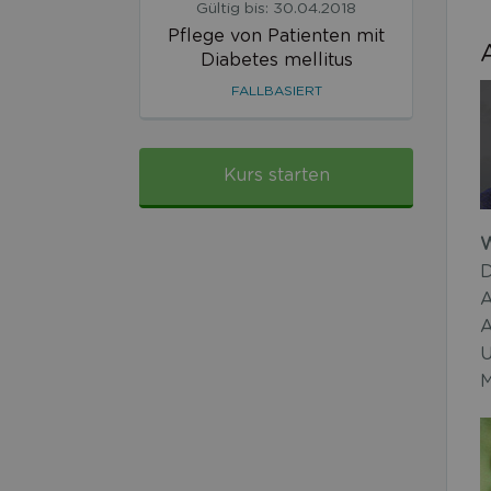
Gültig bis: 30.04.2018
Pflege von Patienten mit
Diabetes mellitus
FALLBASIERT
Kurs starten
W
D
A
A
U
M