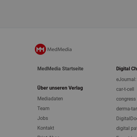
MedMedia Startseite
Digital C
eJournal:
Über unseren Verlag
car-t-cell
Mediadaten
congress 
Team
derma-tar
Jobs
DigitalDo
Kontakt
digital pa