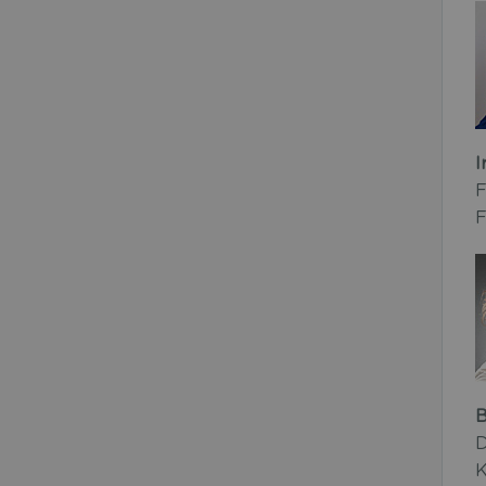
I
F
F
B
D
K