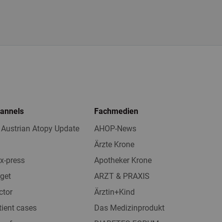
hannels
Fachmedien
 Austrian Atopy Update
AHOP-News
Ärzte Krone
x-press
Apotheker Krone
get
ARZT & PRAXIS
ctor
Ärztin+Kind
tient cases
Das Medizinprodukt