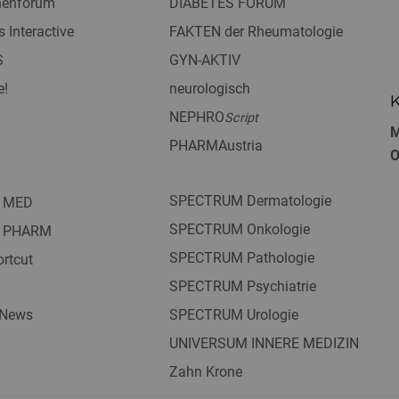
nnenforum
DIABETES FORUM
s Interactive
FAKTEN der Rheumatologie
S
GYN-AKTIV
e!
neurologisch
K
NEPHRO
Script
M
PHARMAustria
O
SPECTRUM Dermatologie
 MED
SPECTRUM Onkologie
 PHARM
SPECTRUM Pathologie
rtcut
SPECTRUM Psychiatrie
 News
SPECTRUM Urologie
UNIVERSUM INNERE MEDIZIN
Zahn Krone