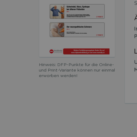
S
I
P
U
Hinweis: DFP-Punkte für die Online-
M
und Print-Variante können nur einmal
erworben werden!