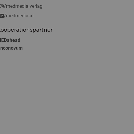
/medmedia.verlag
/medmedia-at
ooperationspartner
EDahead
nconovum