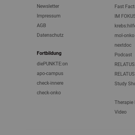
Newsletter
Fast Fact
Impressum
IM FOKU
AGB
krebs:hilf
Datenschutz
mol-onko
nextdoc
Fortbildung
Podcast
diePUNKTE:on
RELATUS
apo-campus
RELATUS
check-innere
Study Sho
check-onko
Therapie
Video