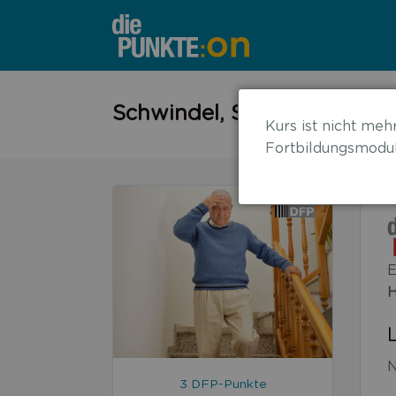
←
Schwindel, Sturz, Synkope 
Kurs ist nicht mehr
zurück
Fortbildungsmodul
zur
Übersicht
E
H
N
3 DFP-Punkte