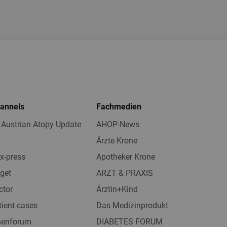
hannels
Fachmedien
 Austrian Atopy Update
AHOP-News
Ärzte Krone
x-press
Apotheker Krone
get
ARZT & PRAXIS
ctor
Ärztin+Kind
tient cases
Das Medizinprodukt
nnenforum
DIABETES FORUM