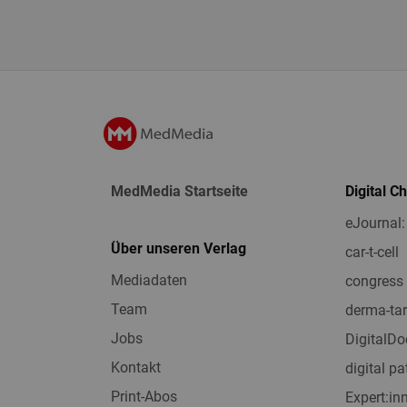
MedMedia Startseite
Digital C
eJournal:
Über unseren Verlag
car-t-cell
Mediadaten
congress 
Team
derma-tar
Jobs
DigitalDo
Kontakt
digital pa
Print-Abos
Expert:i