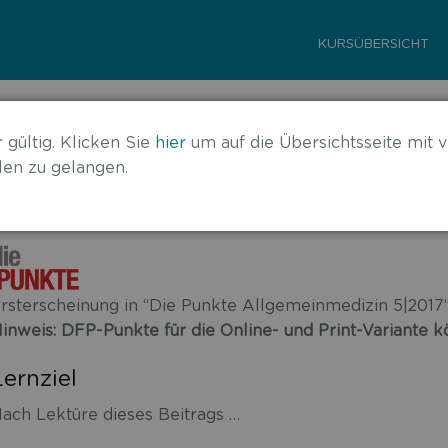
KURSÜBERSICHT
bei älteren Patienten
 gültig. Klicken Sie
hier
um auf die Übersichtsseite mit v
en zu gelangen.
rsterscheinung in “Die Punkte Allgemeinmedizin 5|2017
inweis: DFP-Punkte für die Online- und Print-Variante
Lernziel
ach Lektüre dieses Beitrags …