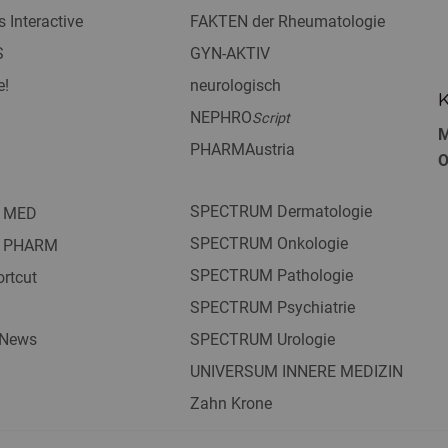
s Interactive
FAKTEN der Rheumatologie
S
GYN-AKTIV
e!
neurologisch
K
NEPHRO
Script
M
PHARMAustria
O
SPECTRUM Dermatologie
 MED
SPECTRUM Onkologie
 PHARM
SPECTRUM Pathologie
rtcut
SPECTRUM Psychiatrie
 News
SPECTRUM Urologie
UNIVERSUM INNERE MEDIZIN
Zahn Krone