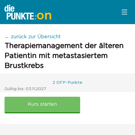
KURSÜBERSICHT
← zurück zur Übersicht
Therapiemanagement der älteren
LOGIN
Patientin mit metastasiertem
KOSTENLOS ANMELDEN
Brustkrebs
2 DFP-Punkte
Gültig bis: 03.11.2027
LITERATUR
Therapie
älterer
Kurs starten
Patientinnen
mit
metastasiertem
Brustkrebs