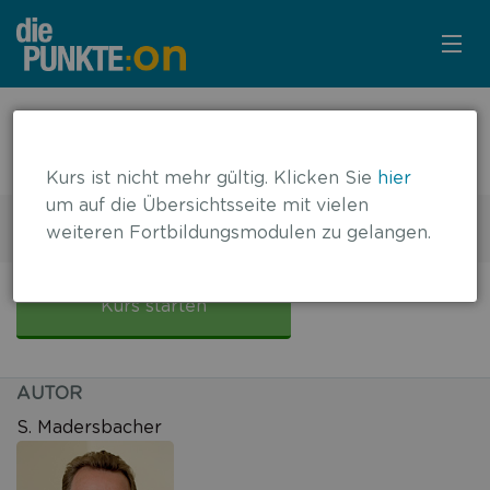
KURSÜBERSICHT
← zurück zur Übersicht
Die überaktive Harnblase
LOGIN
Kurs ist nicht mehr gültig. Klicken Sie
hier
um auf die Übersichtsseite mit vielen
KOSTENLOS ANMELDEN
2 DFP-Punkte
weiteren Fortbildungsmodulen zu gelangen.
Gültig bis: 30.04.2020
LITERATUR
Die
überaktive
Kurs starten
Harnblase
AUTOR
S. Madersbacher