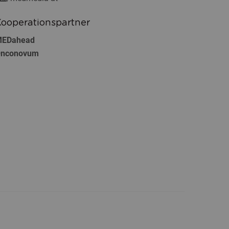
ooperationspartner
EDahead
nconovum