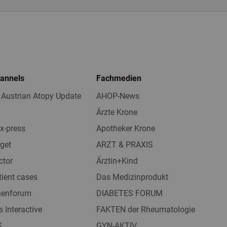
hannels
Fachmedien
 Austrian Atopy Update
AHOP-News
Ärzte Krone
x-press
Apotheker Krone
get
ARZT & PRAXIS
ctor
Ärztin+Kind
tient cases
Das Medizinprodukt
nnenforum
DIABETES FORUM
s Interactive
FAKTEN der Rheumatologie
S
GYN-AKTIV