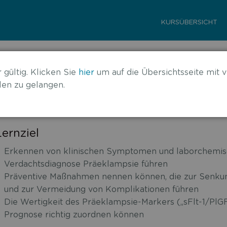
KURSÜBERSICHT
gnose der Präeklampsie
 gültig. Klicken Sie
hier
um auf die Übersichtsseite mit v
en zu gelangen.
Lernziel
Erkennen von klinischen Symptomen und laborchemisc
Verdachtsdiagnose Präeklampsie führen
Präventive Maßnahmen nennen können, die zur Senkun
und zur Vermeidung von Komplikationen führen
Die Wertigkeit des Präeklampsie-Markers („sFlt-1/PlGF
Prognose richtig zuordnen können