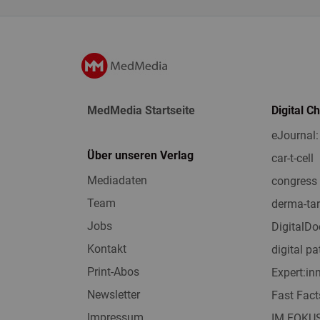
MedMedia Startseite
Digital C
eJournal:
Über unseren Verlag
car-t-cell
Mediadaten
congress 
Team
derma-tar
Jobs
DigitalDo
Kontakt
digital pa
Print-Abos
Expert:i
Newsletter
Fast Fact
Impressum
IM FOKU