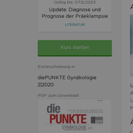
Gültig bis: 07.12.2023
Update: Diagnose und
Prognose der Präeklampsie
LITERATUR
Kurs starten
Ersterscheinung in
diePUNKTE Gynäkologie
2|2020
U
A
PDF zum Download:
U
M
U