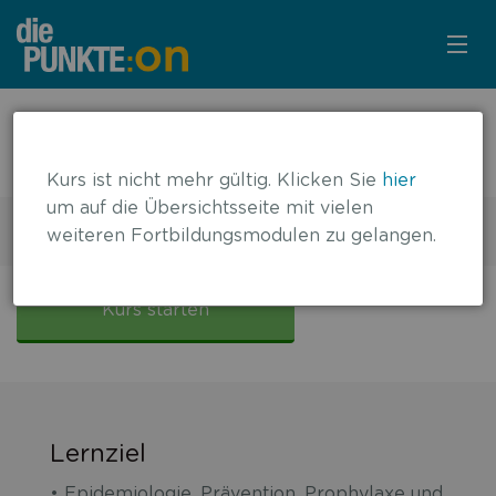
KURSÜBERSICHT
← zurück zur Übersicht
Update Hepatitis B, C, D
LOGIN
Kurs ist nicht mehr gültig. Klicken Sie
hier
um auf die Übersichtsseite mit vielen
KOSTENLOS ANMELDEN
2 DFP-Punkte
weiteren Fortbildungsmodulen zu gelangen.
Gültig bis: 28.02.2026
LITERATUR
Update
Hepatitis
Kurs starten
B,
C,
D
Lernziel
•
Epidemiologie, Prävention, Prophylaxe und