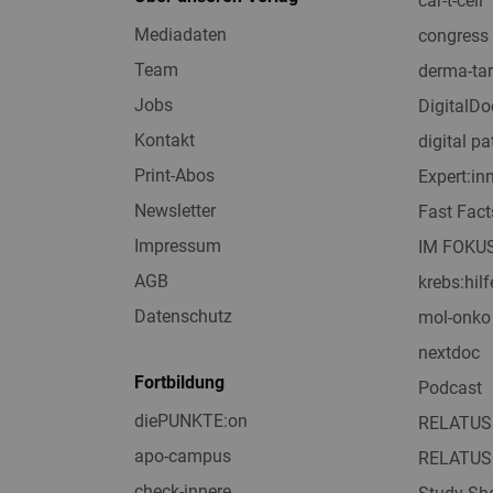
car-t-cell
Mediadaten
congress 
Team
derma-tar
Jobs
DigitalDo
Kontakt
digital pa
Print-Abos
Expert:i
Newsletter
Fast Fact
Impressum
IM FOKU
AGB
krebs:hilf
Datenschutz
mol-onko
nextdoc
Fortbildung
Podcast
diePUNKTE:on
RELATUS
apo-campus
RELATUS
check-innere