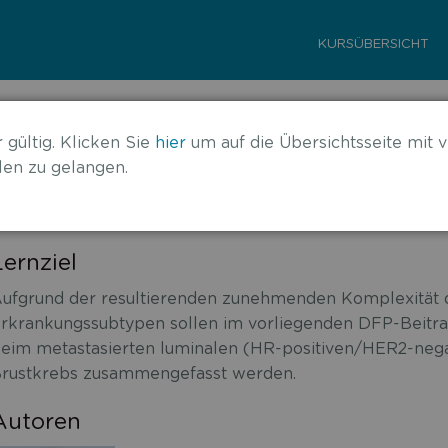
KURSÜBERSICHT
HER2-negativen metastasierten Mamm
 gültig. Klicken Sie
hier
um auf die Übersichtsseite mit v
en zu gelangen.
Lernziel
ufgrund der resultierenden zunehmenden Komplexität d
rkrankungssubtypen sollen im vorliegenden DFP-Beitra
eim metastasierten luminalen (HR-positiven/HER2-negat
rustkrebs zusammengefasst werden.
Autoren