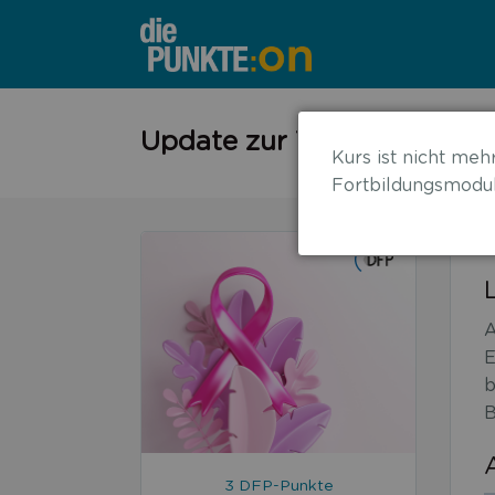
←
Update zur Therapie des 
Kurs ist nicht mehr
zurück
Fortbildungsmodul
zur
Übersicht
A
E
b
B
3 DFP-Punkte