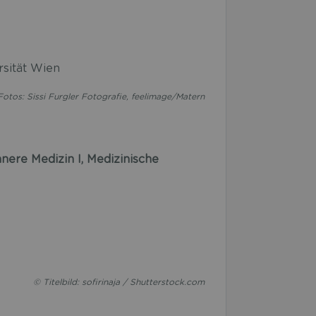
rsität Wien
Fotos: Sissi Furgler Fotografie, feelimage/Matern
nnere Medizin I, Medizinische
© Titelbild: sofirinaja / Shutterstock.com