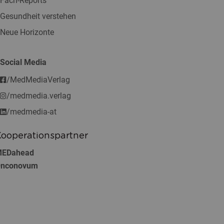
Fach-Reports
Gesundheit verstehen
Neue Horizonte
Social Media
/MedMediaVerlag
/medmedia.verlag
/medmedia-at
ooperationspartner
EDahead
nconovum