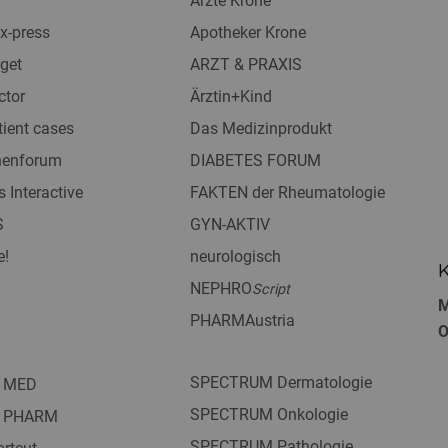
Ärzte Krone
x-press
Apotheker Krone
get
ARZT & PRAXIS
ctor
Ärztin+Kind
tient cases
Das Medizinprodukt
nnenforum
DIABETES FORUM
s Interactive
FAKTEN der Rheumatologie
S
GYN-AKTIV
e!
neurologisch
K
NEPHRO
Script
M
PHARMAustria
O
SPECTRUM Dermatologie
 MED
SPECTRUM Onkologie
 PHARM
SPECTRUM Pathologie