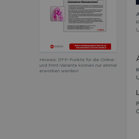
A
K
U
Hinweis: DFP-Punkte für die Online-
und Print-Variante können nur einmal
K
erworben werden!
U
P
O