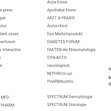
Ärzte Krone
x-press
Apotheker Krone
get
ARZT & PRAXIS
ctor
Ärztin+Kind
tient cases
Das Medizinprodukt
nnenforum
DIABETES FORUM
s Interactive
FAKTEN der Rheumatologie
S
GYN-AKTIV
e!
neurologisch
K
NEPHRO
Script
M
PHARMAustria
O
SPECTRUM Dermatologie
 MED
SPECTRUM Onkologie
 PHARM