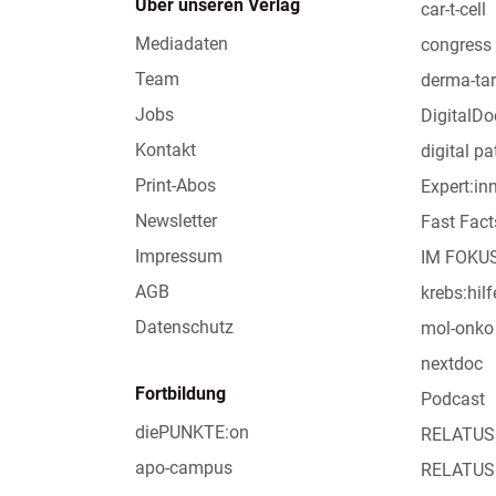
Über unseren Verlag
car-t-cell
Mediadaten
congress 
Team
derma-tar
Jobs
DigitalDo
Kontakt
digital pa
Print-Abos
Expert:i
Newsletter
Fast Fact
Impressum
IM FOKU
AGB
krebs:hilf
Datenschutz
mol-onko
nextdoc
Fortbildung
Podcast
diePUNKTE:on
RELATUS
apo-campus
RELATUS