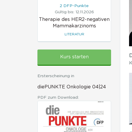
2 DFP-Punkte
Gültig bis: 12.11.2026
Therapie des HER2-negativen
Mammakarzinoms
LITERATUR
D
Kurs starten
K
Ersterscheinung in
diePUNKTE Onkologie 04|24
PDF zum Download: