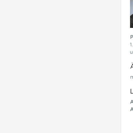
P
1
u
m
A
A