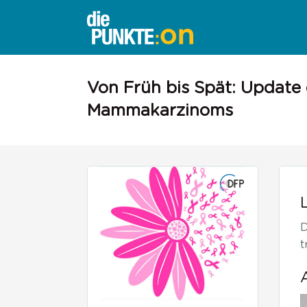
←
Von Früh bis Spät: Update
zurück
Mammakarzinoms
zur
Übersicht
D
t