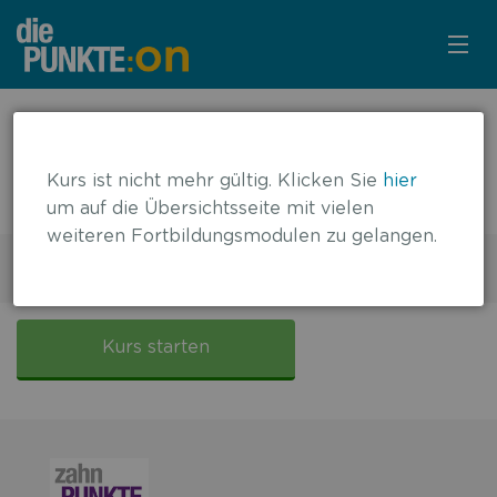
KURSÜBERSICHT
← zurück zur Übersicht
Nekrotisierende ulzerierende
LOGIN
Kurs ist nicht mehr gültig. Klicken Sie
hier
parodontale Erkrankungen
um auf die Übersichtsseite mit vielen
KOSTENLOS ANMELDEN
weiteren Fortbildungsmodulen zu gelangen.
3 Punkte für Zahnärzte
Gültig bis: 31.05.2021
LITERATUR
Nekrotisierende
ulzerierende
Kurs starten
parodontale
Erkrankungen