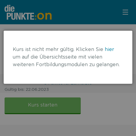
KURSÜBERSICHT
← zurück zur Übersicht
Die zivilrechtliche und die
LOGIN
Kurs ist nicht mehr gültig. Klicken Sie
hier
strafrechtliche Haftung des
um auf die Übersichtsseite mit vielen
KOSTENLOS ANMELDEN
weiteren Fortbildungsmodulen zu gelangen.
Zahnarztes
3 Punkte für Zahnärzte
Gültig bis: 22.06.2023
FALLBASIERT
Haftung
des
Kurs starten
Zahnarztes