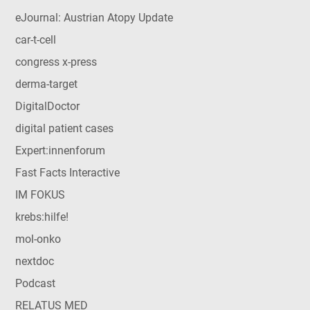
eJournal: Austrian Atopy Update
car-t-cell
congress x-press
derma-target
DigitalDoctor
digital patient cases
Expert:innenforum
Fast Facts Interactive
IM FOKUS
krebs:hilfe!
mol-onko
nextdoc
Podcast
RELATUS MED