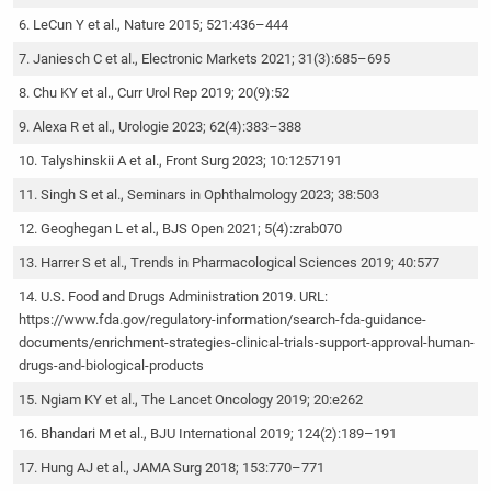
LeCun Y et al., Nature 2015; 521:436–444
Janiesch C et al., Electronic Markets 2021; 31(3):685–695
Chu KY et al., Curr Urol Rep 2019; 20(9):52
Alexa R et al., Urologie 2023; 62(4):383–388
Talyshinskii A et al., Front Surg 2023; 10:1257191
Singh S et al., Seminars in Ophthalmology 2023; 38:503
Geoghegan L et al., BJS Open 2021; 5(4):zrab070
Harrer S et al., Trends in Pharmacological Sciences 2019; 40:577
U.S. Food and Drugs Administration 2019. URL:
https://www.fda.gov/regulatory-information/search-fda-guidance-
documents/enrichment-strategies-clinical-trials-support-approval-human-
drugs-and-biological-products
Ngiam KY et al., The Lancet Oncology 2019; 20:e262
Bhandari M et al., BJU International 2019; 124(2):189–191
Hung AJ et al., JAMA Surg 2018; 153:770–771