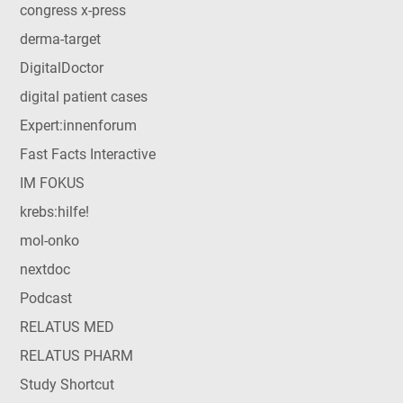
congress x-press
derma-target
DigitalDoctor
digital patient cases
Expert:innenforum
Fast Facts Interactive
IM FOKUS
krebs:hilfe!
mol-onko
nextdoc
Podcast
RELATUS MED
RELATUS PHARM
Study Shortcut