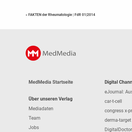
« FAKTEN der Rheumatologie
|
FdR 01|2014
MedMedia Startseite
Digital Chan
eJournal: Au
Über unseren Verlag
car-t-cell
Mediadaten
congress x-p
Team
derma-target
Jobs
DigitalDoctor