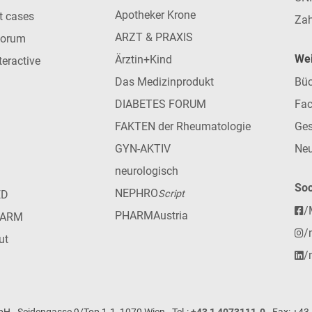
Apotheker Krone
nt cases
Zah
ARZT & PRAXIS
forum
Wei
Ärztin+Kind
teractive
Das Medizinprodukt
Büc
DIABETES FORUM
Fac
FAKTEN der Rheumatologie
Ges
GYN-AKTIV
Neu
neurologisch
Soc
NEPHRO
ED
Script
/
PHARMAustria
HARM
/
ut
/