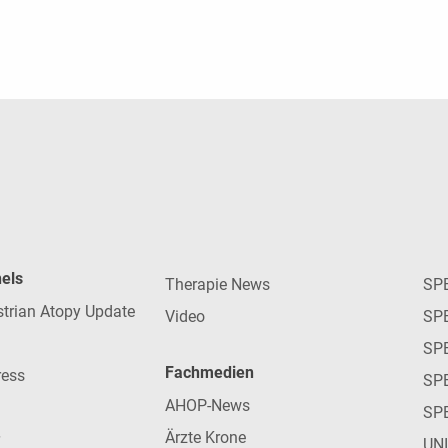
nels
Therapie News
SP
strian Atopy Update
Video
SP
SP
Fachmedien
ress
SPE
AHOP-News
SP
Ärzte Krone
UN