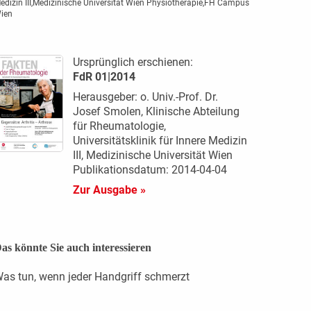
edizin III,Medizinische ­Universität Wien Physiotherapie,FH Campus
ien
Ursprünglich erschienen:
FdR 01|2014
Herausgeber: o. Univ.-Prof. Dr.
Josef Smolen, Klinische Abteilung
für Rheumatologie,
Universitätsklinik für Innere Medizin
III, Medizinische Universität Wien
Publikationsdatum: 2014-04-04
Zur Ausgabe »
as könnte Sie auch interessieren
as tun, wenn jeder Handgriff schmerzt