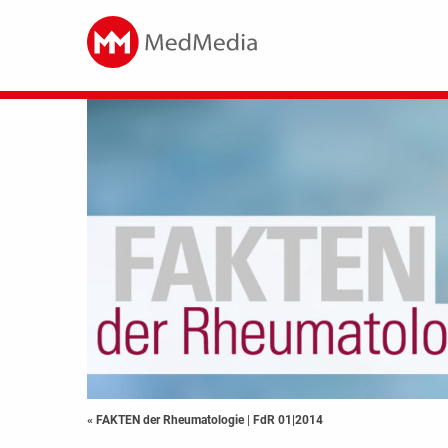
« FAKTEN der Rheumatologie
|
FdR 01|2014