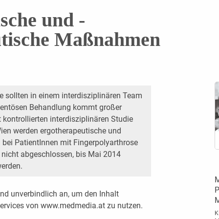
sche und ­
utische Maßnahmen
e sollten in einem interdisziplinären Team
amentösen Behandlung kommt großer
 kontrollierten interdisziplinären Studie
Wien werden ­ergotherapeutische und
ei PatientInnen mit Fingerpolyarthrose
ch nicht abgeschlossen, bis Mai 2014
werden.
M
P
nd unverbindlich an, um den Inhalt
M
 Services von www.medmedia.at zu nutzen.
K