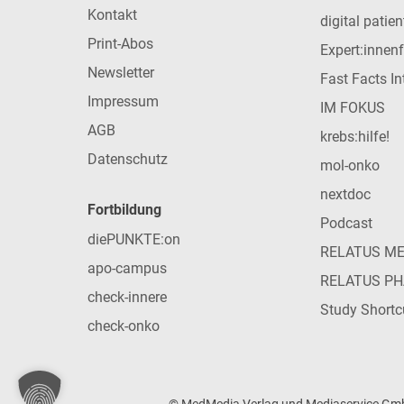
Kontakt
digital patie
Print-Abos
Expert:innen
Newsletter
Fast Facts In
Impressum
IM FOKUS
AGB
krebs:hilfe!
Datenschutz
mol-onko
nextdoc
Fortbildung
Podcast
diePUNKTE:on
RELATUS M
apo-campus
RELATUS P
check-innere
Study Shortc
check-onko