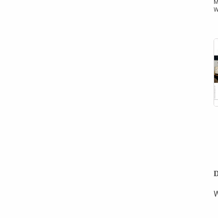
M
W
D
W