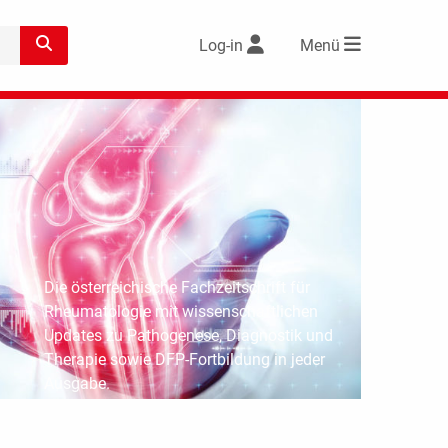
Log-in
Menü
Die österreichische Fachzeitschrift für
Rheumatologie mit wissenschaftlichen
Updates zu Pathogenese, Diagnostik und
Therapie sowie DFP-Fortbildung in jeder
Ausgabe.