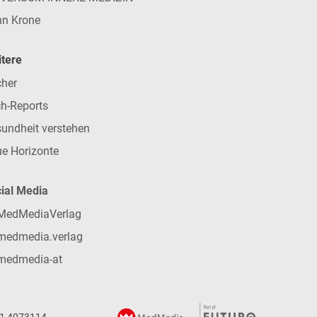
n Krone
tere
her
h-Reports
undheit verstehen
e Horizonte
ial Media
MedMediaVerlag
medmedia.verlag
medmedia-at