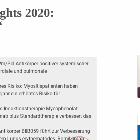
hts 2020:
“
Pm/Scl-Antikörper-positiver systemischer
ardiale und pulmonale
es Risiko: Myositispatienten haben
ahr ein ­erhöhtes Risiko für
als Induktionstherapie Mycophenolat-
umab plus Standardtherapie verbessert das
Antikörper BIIB059 führt zur Verbesserung
anem Lupus erythematodes. Romilkimab,