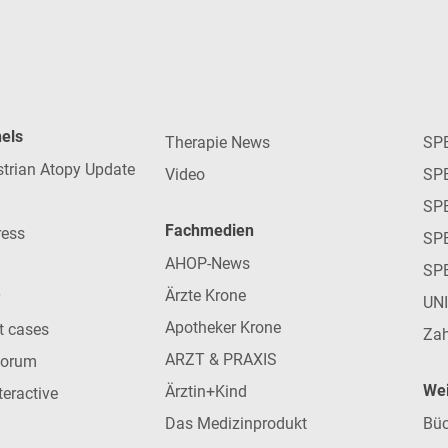
nels
Therapie News
SP
strian Atopy Update
Video
SP
SP
Fachmedien
ress
SPE
AHOP-News
SP
Ärzte Krone
UN
Apotheker Krone
nt cases
Zah
ARZT & PRAXIS
forum
Wei
Ärztin+Kind
teractive
Das Medizinprodukt
Büc