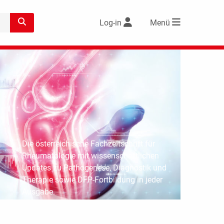
Log-in
Menü
Die österreichische Fachzeitschrift für
Rheumatologie mit wissenschaftlichen
Updates zu Pathogenese, Diagnostik und
Therapie sowie DFP-Fortbildung in jeder
Ausgabe.