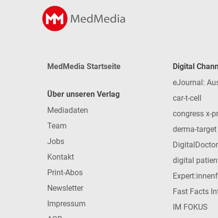
MedMedia Startseite
Digital Chan
eJournal: Au
Über unseren Verlag
car-t-cell
Mediadaten
congress x-p
Team
derma-target
Jobs
DigitalDoctor
Kontakt
digital patie
Print-Abos
Expert:innen
Newsletter
Fast Facts In
Impressum
IM FOKUS