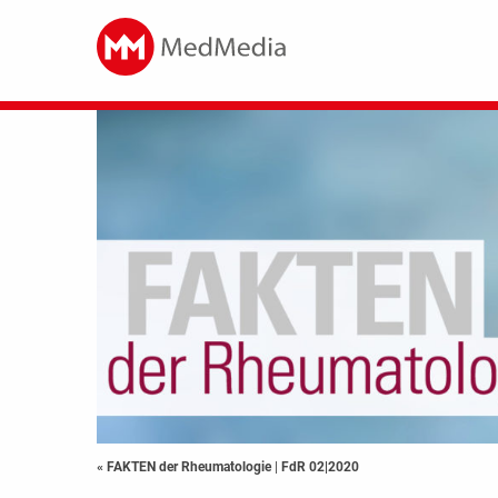
« FAKTEN der Rheumatologie
|
FdR 02|2020