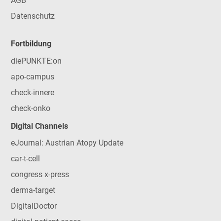
AGB
Datenschutz
Fortbildung
diePUNKTE:on
apo-campus
check-innere
check-onko
Digital Channels
eJournal: Austrian Atopy Update
car-t-cell
congress x-press
derma-target
DigitalDoctor