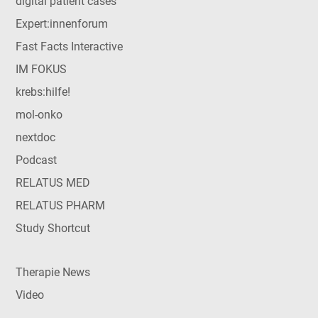
digital patient cases
Expert:innenforum
Fast Facts Interactive
IM FOKUS
krebs:hilfe!
mol-onko
nextdoc
Podcast
RELATUS MED
RELATUS PHARM
Study Shortcut
Therapie News
Video