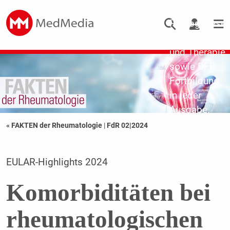
Updates zu
Pathogenese,
Diagnostik
und Therapie
sowie DFP-
Fortbildung
in jeder
Ausgabe.
« FAKTEN der Rheumatologie
|
FdR 02|2024
EULAR-Highlights 2024
Komorbiditäten bei
rheumatologischen