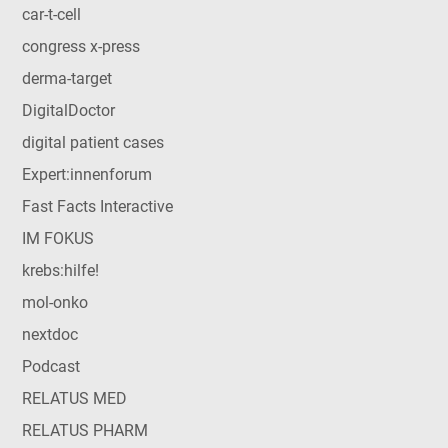
car-t-cell
congress x-press
derma-target
DigitalDoctor
digital patient cases
Expert:innenforum
Fast Facts Interactive
IM FOKUS
krebs:hilfe!
mol-onko
nextdoc
Podcast
RELATUS MED
RELATUS PHARM