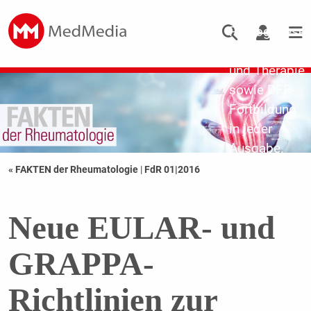
Updates zu
Pathogenese,
Diagnostik
und Therapie
sowie DFP-
Fortbildung
in jeder
Ausgabe.
« FAKTEN der Rheumatologie
|
FdR 01|2016
Neue EULAR- und
GRAPPA-
Richtlinien zur