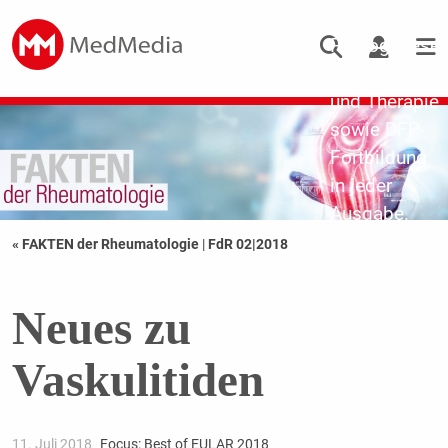
Updates zu
Pathogenese,
Diagnostik
und Therapie
sowie DFP-
Fortbildung
in jeder
Ausgabe.
« FAKTEN der Rheumatologie
|
FdR 02|2018
Neues zu
Vaskulitiden
11. Juli 2018
Focus: Best of EULAR 2018