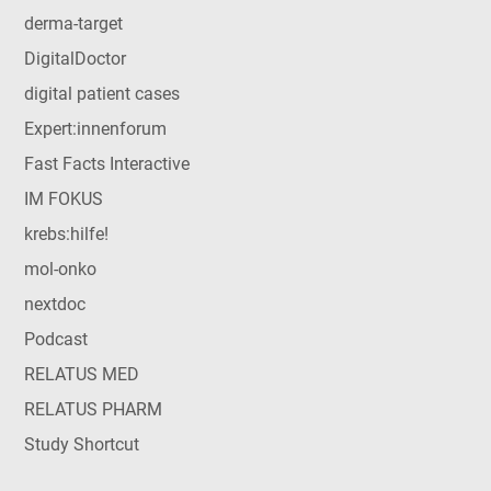
derma-target
DigitalDoctor
digital patient cases
Expert:innenforum
Fast Facts Interactive
IM FOKUS
krebs:hilfe!
mol-onko
nextdoc
Podcast
RELATUS MED
RELATUS PHARM
Study Shortcut