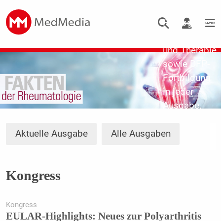
Updates zu
Pathogenese,
Diagnostik
und Therapie
sowie DFP-
Fortbildung
in jeder
Ausgabe.
Aktuelle Ausgabe
Alle Ausgaben
Kongress
Kongress
EULAR-Highlights: Neues zur Polyarthritis