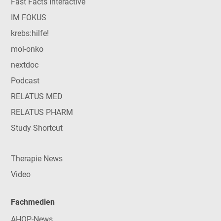
Fast Facts Interactive
IM FOKUS
krebs:hilfe!
mol-onko
nextdoc
Podcast
RELATUS MED
RELATUS PHARM
Study Shortcut
Therapie News
Video
Fachmedien
AHOP-News