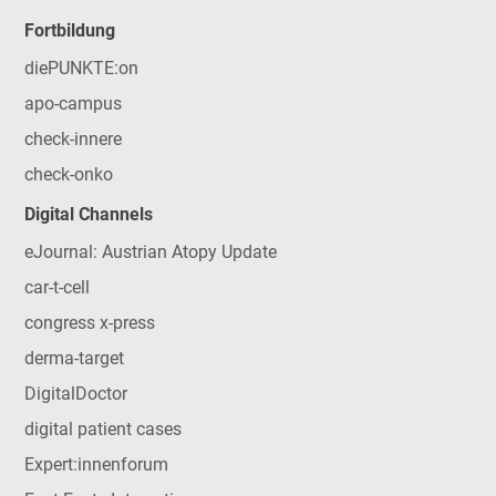
Fortbildung
diePUNKTE:on
apo-campus
check-innere
check-onko
Digital Channels
eJournal: Austrian Atopy Update
car-t-cell
congress x-press
derma-target
DigitalDoctor
digital patient cases
Expert:innenforum