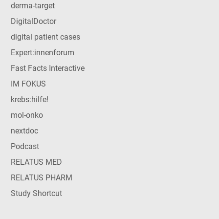
derma-target
DigitalDoctor
digital patient cases
Expert:innenforum
Fast Facts Interactive
IM FOKUS
krebs:hilfe!
mol-onko
nextdoc
Podcast
RELATUS MED
RELATUS PHARM
Study Shortcut