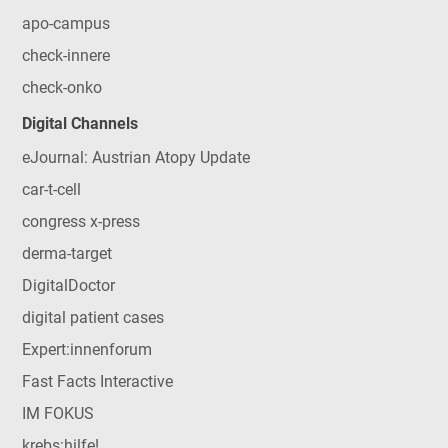
apo-campus
check-innere
check-onko
Digital Channels
eJournal: Austrian Atopy Update
car-t-cell
congress x-press
derma-target
DigitalDoctor
digital patient cases
Expert:innenforum
Fast Facts Interactive
IM FOKUS
krebs:hilfe!