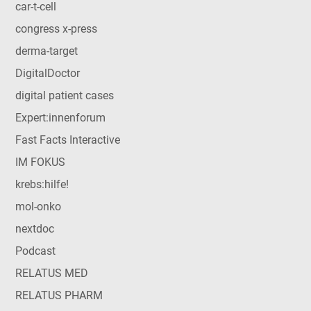
car-t-cell
congress x-press
derma-target
DigitalDoctor
digital patient cases
Expert:innenforum
Fast Facts Interactive
IM FOKUS
krebs:hilfe!
mol-onko
nextdoc
Podcast
RELATUS MED
RELATUS PHARM