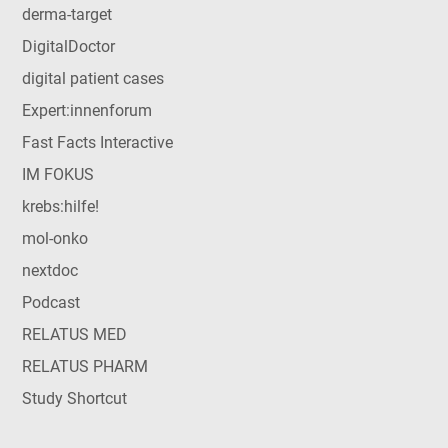
derma-target
DigitalDoctor
digital patient cases
Expert:innenforum
Fast Facts Interactive
IM FOKUS
krebs:hilfe!
mol-onko
nextdoc
Podcast
RELATUS MED
RELATUS PHARM
Study Shortcut