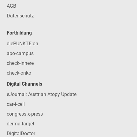
AGB
Datenschutz
Fortbildung
diePUNKTE:on
apo-campus
check-innere
check-onko
Digital Channels
eJournal: Austrian Atopy Update
car-t-cell
congress x-press
derma-target
DigitalDoctor