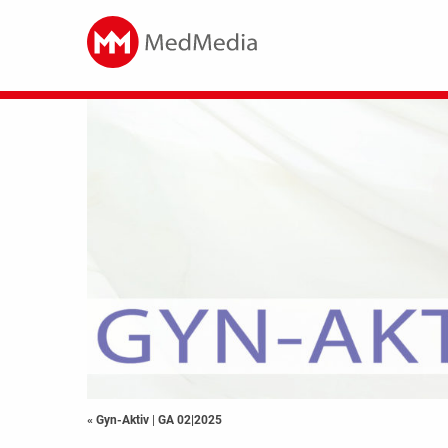
« Gyn-Aktiv
|
GA 02|2025