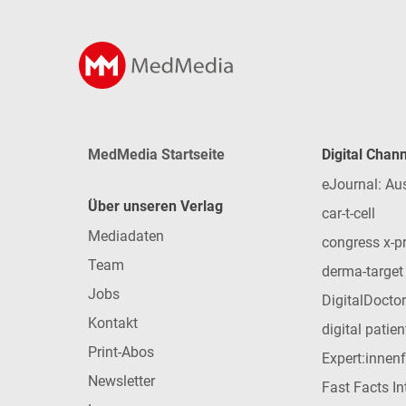
MedMedia Startseite
Digital Chan
eJournal: Au
Über unseren Verlag
car-t-cell
Mediadaten
congress x-p
Team
derma-target
Jobs
DigitalDoctor
Kontakt
digital patie
Print-Abos
Expert:innen
Newsletter
Fast Facts In