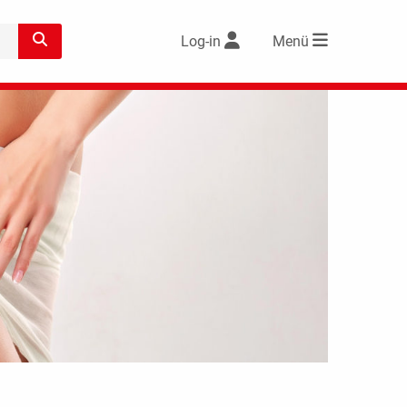
Log-in
Menü