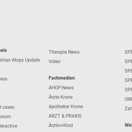
nels
Therapie News
SP
strian Atopy Update
Video
SP
SP
Fachmedien
ress
SPE
AHOP-News
SP
Ärzte Krone
UN
Apotheker Krone
nt cases
Zah
ARZT & PRAXIS
forum
Wei
Ärztin+Kind
teractive