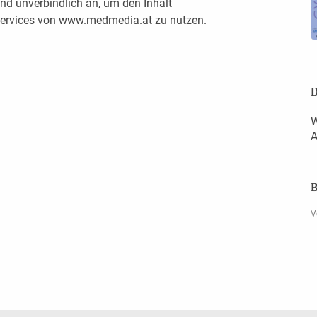
nd unverbindlich an, um den Inhalt
 Services von www.medmedia.at zu nutzen.
D
W
A
B
V