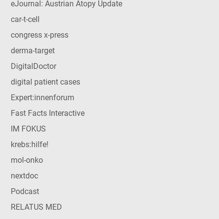
eJournal: Austrian Atopy Update
car-t-cell
congress x-press
derma-target
DigitalDoctor
digital patient cases
Expert:innenforum
Fast Facts Interactive
IM FOKUS
krebs:hilfe!
mol-onko
nextdoc
Podcast
RELATUS MED