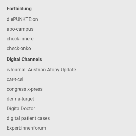
Fortbildung
diePUNKTE:on
apo-campus
check-innere
check-onko
Digital Channels
eJournal: Austrian Atopy Update
car-t-cell
congress x-press
derma-target
DigitalDoctor
digital patient cases
Expert:innenforum