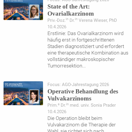
State of the Art:
Ovarialkarzinom
in
in
Priv.-Doz.
Dr.
Verena Wieser, PhD
10.4.2026
Erstlinie: Das Ovarialkarzinom wird
häufig erst in fortgeschrittenen
Stadien diagnostiziert und erfordert
eine therapeutische Kombination aus
vollständiger makroskopischer
Tumorresektion
...
Focus: AGO-Jahrestagung 2026
Operative Behandlung des
Vulvakarzinoms
a
in
Prim.
Dr.
med. univ. Sonia Prader
10.4.2026
Die Operation bleibt beim
Vulvakarzinom die Therapie der
Wahl, sie richtet sich nach