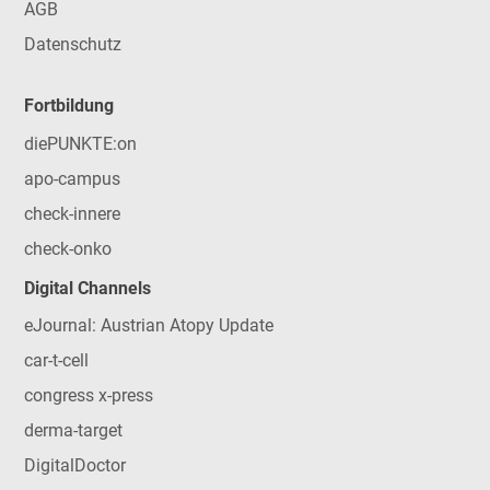
AGB
Datenschutz
Fortbildung
diePUNKTE:on
apo-campus
check-innere
check-onko
Digital Channels
eJournal: Austrian Atopy Update
car-t-cell
congress x-press
derma-target
DigitalDoctor