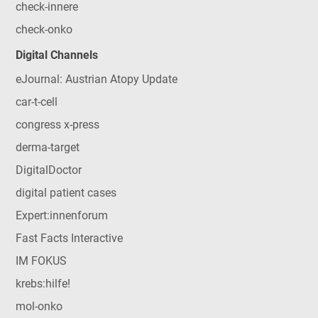
check-innere
check-onko
Digital Channels
eJournal: Austrian Atopy Update
car-t-cell
congress x-press
derma-target
DigitalDoctor
digital patient cases
Expert:innenforum
Fast Facts Interactive
IM FOKUS
krebs:hilfe!
mol-onko