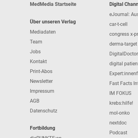
MedMedia Startseite
Digital Chan
eJournal: Au
Über unseren Verlag
car-t-cell
Mediadaten
congress x-p
Team
derma-target
Jobs
DigitalDoctor
Kontakt
digital patie
Print-Abos
Expert:innen
Newsletter
Fast Facts In
Impressum
IM FOKUS
AGB
krebs:hilfe!
Datenschutz
mol-onko
nextdoc
Fortbildung
Podcast