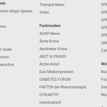
nels
Therapie News
SP
strian Atopy Update
Video
SP
SP
Fachmedien
ress
SPE
AHOP-News
SP
Ärzte Krone
UN
Apotheker Krone
nt cases
Zah
ARZT & PRAXIS
forum
Wei
Ärztin+Kind
teractive
Das Medizinprodukt
Büc
DIABETES FORUM
Fac
FAKTEN der Rheumatologie
Ges
GYN-AKTIV
Neu
neurologisch