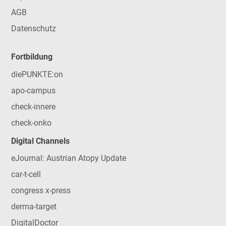
AGB
Datenschutz
Fortbildung
diePUNKTE:on
apo-campus
check-innere
check-onko
Digital Channels
eJournal: Austrian Atopy Update
car-t-cell
congress x-press
derma-target
DigitalDoctor