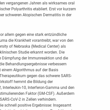
en vergangenen Jahren als wirksames oral
her Polyarthritis etabliert. Erst vor kurzem
ner schweren Atopischen Dermatitis in der
 vor allem gegen eine stark entzündliche
uma die Krankheit vorantreibt, war von den
rsity of Nebraska (Medical Center) als
 klinischen Studie erkannt worden. Die
die Dämpfung der Immunreaktion und die
die Behandlungsergebnisse verbessern
it einem Algorithmus auf der Basis
es Therapeutikum gegen das schwere SARS-
 Wirkstoff hemmt die Bildung der
, Interleukin-10, Interferon-Gamma und den
stimulierenden Faktor (GM-CSF). Außerdem
 SARS-CoV-2 in Zellen verhindern.
ie schnell positive Ergebnisse: Insgesamt