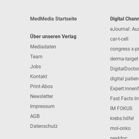
MedMedia Startseite
Digital Chan
eJournal: Au
Über unseren Verlag
car-t-cell
Mediadaten
congress x-p
Team
derma-target
Jobs
DigitalDoctor
Kontakt
digital patie
Print-Abos
Expert:innen
Newsletter
Fast Facts In
Impressum
IM FOKUS
AGB
krebs:hilfe!
Datenschutz
mol-onko
nextdoc