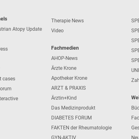
nels
Therapie News
SP
strian Atopy Update
Video
SP
SP
Fachmedien
ress
SPE
AHOP-News
SP
Ärzte Krone
UN
Apotheker Krone
nt cases
Zah
ARZT & PRAXIS
forum
Wei
Ärztin+Kind
teractive
Das Medizinprodukt
Büc
DIABETES FORUM
Fac
FAKTEN der Rheumatologie
Ges
GYN-AKTIV
Neu