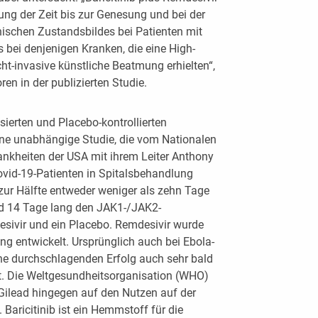
ung der Zeit bis zur Genesung und bei der
nischen Zustandsbildes bei Patienten mit
bei denjenigen Kranken, die eine High-
ht-invasive künstliche Beatmung erhielten“,
ren in der publizierten Studie.
sierten und Placebo-kontrollierten
ne unabhängige Studie, die vom Nationalen
krankheiten der USA mit ihrem Leiter Anthony
ovid-19-Patienten in Spitalsbehandlung
ur Hälfte entweder weniger als zehn Tage
nd 14 Tage lang den JAK1-/JAK2-
sivir und ein Placebo. Remdesivir wurde
g entwickelt. Ursprünglich auch bei Ebola-
ne durchschlagenden Erfolg auch sehr bald
t. Die Weltgesundheitsorganisation (WHO)
 Gilead hingegen auf den Nutzen auf der
 Baricitinib ist ein Hemmstoff für die