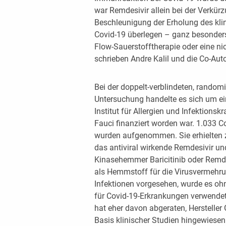
war Remdesivir allein bei der Verkürz
Beschleunigung der Erholung des kli
Covid-19 überlegen – ganz besonders 
Flow-Sauerstofftherapie oder eine nic
schrieben Andre Kalil und die Co-Auto
Bei der doppelt-verblindeten, randomi
Untersuchung handelte es sich um ei
Institut für Allergien und Infektions
Fauci finanziert worden war. 1.033 C
wurden aufgenommen. Sie erhielten z
das antiviral wirkende Remdesivir u
Kinasehemmer Baricitinib oder Remde
als Hemmstoff für die Virusvermehrun
Infektionen vorgesehen, wurde es oh
für Covid-19-Erkrankungen verwende
hat eher davon abgeraten, Hersteller
Basis klinischer Studien hingewiesen.