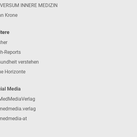
IVERSUM INNERE MEDIZIN
n Krone
tere
her
h-Reports
undheit verstehen
e Horizonte
ial Media
MedMediaVerlag
medmedia.verlag
medmedia-at