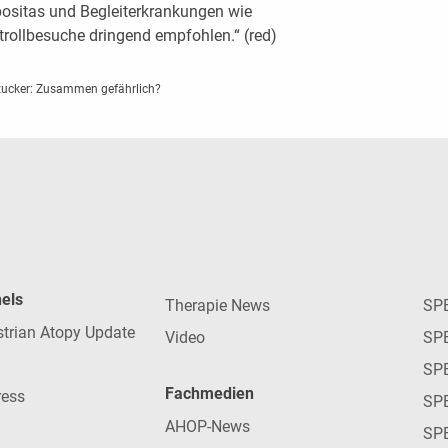
positas und Begleiterkrankungen wie
rollbesuche dringend empfohlen.“ (red)
zucker: Zusammen gefährlich?
nels
Therapie News
SP
strian Atopy Update
Video
SP
SP
Fachmedien
ress
SPE
AHOP-News
SP