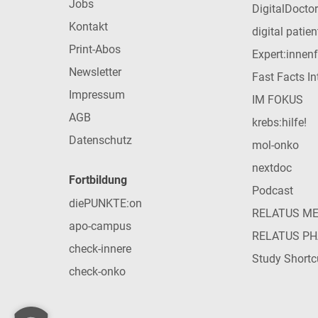
Jobs
DigitalDoctor
Kontakt
digital patie
Print-Abos
Expert:innen
Newsletter
Fast Facts In
Impressum
IM FOKUS
AGB
krebs:hilfe!
Datenschutz
mol-onko
nextdoc
Fortbildung
Podcast
diePUNKTE:on
RELATUS M
apo-campus
RELATUS P
check-innere
Study Shortc
check-onko