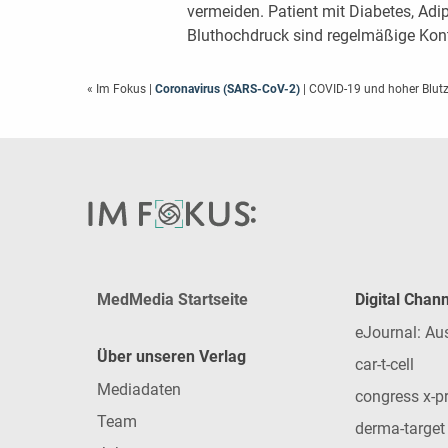
vermeiden. Patient mit Diabetes, Adi
Bluthochdruck sind regelmäßige Kont
« Im Fokus
|
Coronavirus (SARS-CoV-2)
| COVID-19 und hoher Blut
MedMedia Startseite
Digital Chan
eJournal: Au
Über unseren Verlag
car-t-cell
Mediadaten
congress x-p
Team
derma-target