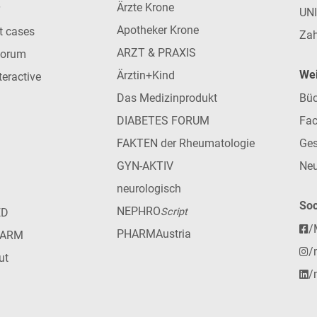
Ärzte Krone
UN
Apotheker Krone
nt cases
Zah
ARZT & PRAXIS
forum
Wei
Ärztin+Kind
teractive
Das Medizinprodukt
Büc
DIABETES FORUM
Fac
FAKTEN der Rheumatologie
Ges
GYN-AKTIV
Neu
neurologisch
Soc
NEPHRO
ED
Script
/
PHARMAustria
HARM
/
ut
/