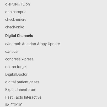
diePUNKTE:on
apo-campus
check-innere
check-onko
Digital Channels
eJournal: Austrian Atopy Update
car-t-cell
congress x-press
derma-target
DigitalDoctor
digital patient cases
Expert:innenforum
Fast Facts Interactive
IM FOKUS