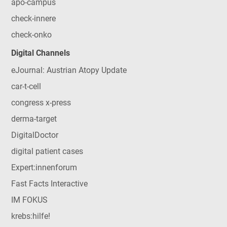
apo-campus
check-innere
check-onko
Digital Channels
eJournal: Austrian Atopy Update
car-t-cell
congress x-press
derma-target
DigitalDoctor
digital patient cases
Expert:innenforum
Fast Facts Interactive
IM FOKUS
krebs:hilfe!