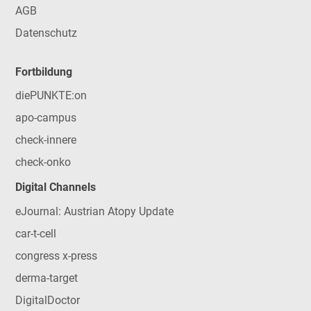
AGB
Datenschutz
Fortbildung
diePUNKTE:on
apo-campus
check-innere
check-onko
Digital Channels
eJournal: Austrian Atopy Update
car-t-cell
congress x-press
derma-target
DigitalDoctor