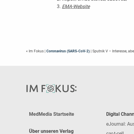
EMA-Website
« Im Fokus
|
Coronavirus (SARS-CoV-2)
| Sputnik V – Interesse, ab
MedMedia Startseite
Digital Chan
eJournal: Au
Über unseren Verlag
car-t-cell