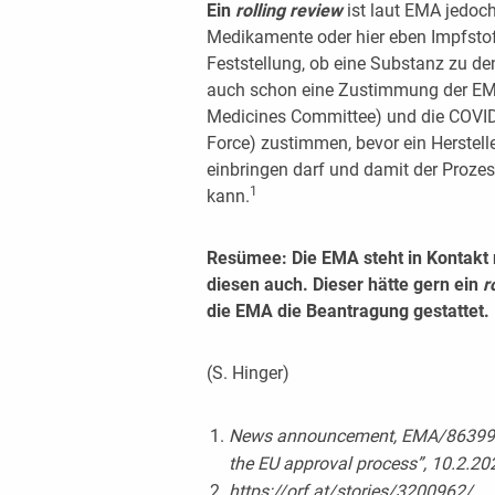
Ein
rolling review
ist laut EMA jedoch
Medikamente oder hier eben Impfstoffe
Feststellung, ob eine Substanz zu de
auch schon eine Zustimmung der E
Medicines Committee) und die COVI
Force) zustimmen, bevor ein Herstell
einbringen darf und damit der Proze
1
kann.
Resümee: Die EMA steht in Kontakt 
diesen auch. Dieser hätte gern ein
r
die EMA die Beantragung gestattet.
(S. Hinger)
News announcement, EMA/86399/20
the EU approval process”, 10.2.20
https://orf.at/stories/3200962/