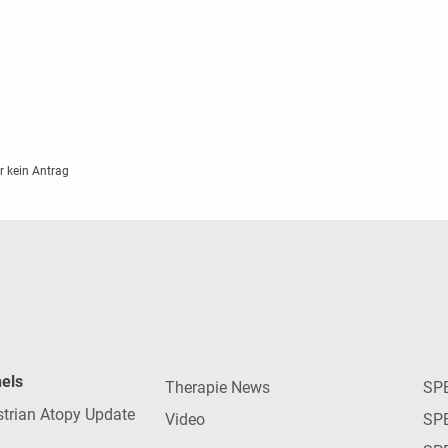
er kein Antrag
nels
Therapie News
SP
strian Atopy Update
Video
SP