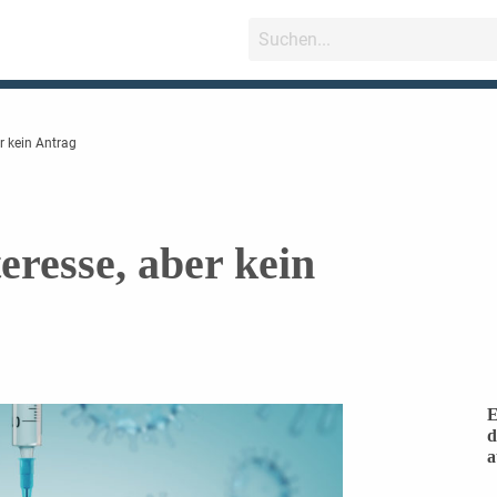
er kein Antrag
eresse, aber kein
E
d
a