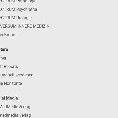
ECTRUM Pathologie
CTRUM Psychiatrie
ECTRUM Urologie
IVERSUM INNERE MEDIZIN
n Krone
tere
her
h-Reports
undheit verstehen
e Horizonte
ial Media
MedMediaVerlag
medmedia.verlag