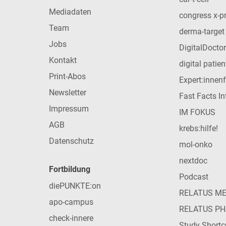
Mediadaten
congress x-p
Team
derma-target
Jobs
DigitalDoctor
Kontakt
digital patie
Print-Abos
Expert:innen
Newsletter
Fast Facts In
Impressum
IM FOKUS
AGB
krebs:hilfe!
Datenschutz
mol-onko
nextdoc
Fortbildung
Podcast
diePUNKTE:on
RELATUS M
apo-campus
RELATUS P
check-innere
Study Shortc