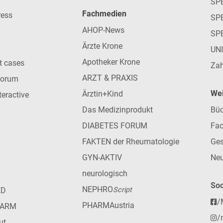
SP
Fachmedien
ress
SPE
AHOP-News
SP
Ärzte Krone
UN
Apotheker Krone
nt cases
Zah
ARZT & PRAXIS
forum
Wei
Ärztin+Kind
teractive
Das Medizinprodukt
Büc
DIABETES FORUM
Fac
FAKTEN der Rheumatologie
Ges
GYN-AKTIV
Neu
neurologisch
Soc
NEPHRO
ED
Script
/
PHARMAustria
HARM
/
ut