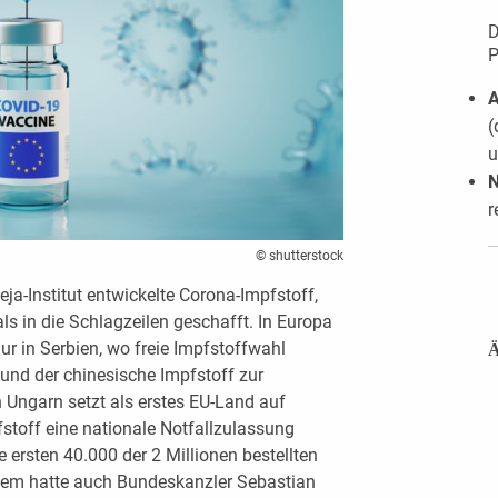
D
P
A
(
u
r
© shutterstock
ja-Institut entwickelte Corona-Impfstoff,
ls in die Schlagzeilen geschafft. In Europa
ur in Serbien, wo freie Impfstoffwahl
Ä
und der chinesische Impfstoff zur
 Ungarn setzt als erstes EU-Land auf
stoff eine nationale Notfallzulassung
ie ersten 40.000 der 2 Millionen bestellten
rzem hatte auch Bundeskanzler Sebastian