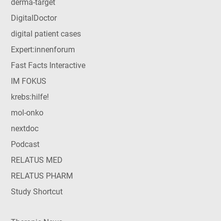
derma-target
DigitalDoctor
digital patient cases
Expert:innenforum
Fast Facts Interactive
IM FOKUS
krebs:hilfe!
mol-onko
nextdoc
Podcast
RELATUS MED
RELATUS PHARM
Study Shortcut