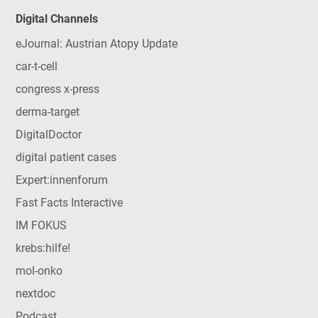
Digital Channels
eJournal: Austrian Atopy Update
car-t-cell
congress x-press
derma-target
DigitalDoctor
digital patient cases
Expert:innenforum
Fast Facts Interactive
IM FOKUS
krebs:hilfe!
mol-onko
nextdoc
Podcast