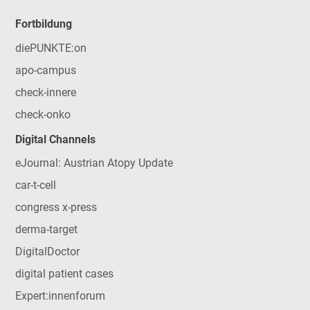
Fortbildung
diePUNKTE:on
apo-campus
check-innere
check-onko
Digital Channels
eJournal: Austrian Atopy Update
car-t-cell
congress x-press
derma-target
DigitalDoctor
digital patient cases
Expert:innenforum