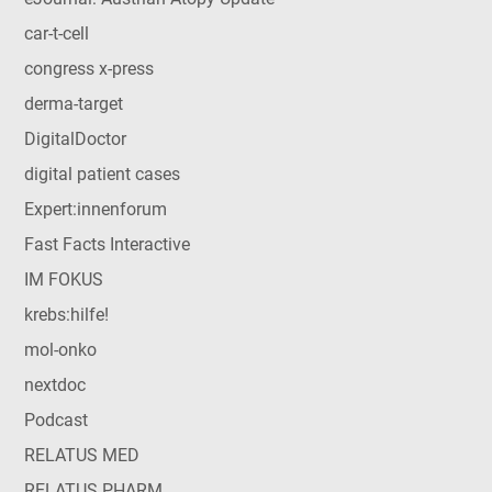
car-t-cell
congress x-press
derma-target
DigitalDoctor
digital patient cases
Expert:innenforum
Fast Facts Interactive
IM FOKUS
krebs:hilfe!
mol-onko
nextdoc
Podcast
RELATUS MED
RELATUS PHARM