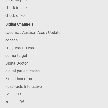
apo-campus
check-innere
check-onko
Digital Channels
eJournal: Austrian Atopy Update
car-t-cell
congress x-press
derma-target
DigitalDoctor
digital patient cases
Expert:innenforum
Fast Facts Interactive
IM FOKUS
krebs:hilfe!